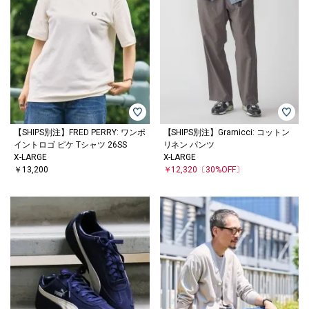
【SHIPS別注】FRED PERRY: ワンポ
【SHIPS別注】Gramicci: コットン
イントロゴ ピケ Tシャツ 26SS
リネン パンツ
X-LARGE
X-LARGE
￥13,200
￥12,320
〔30%OFF〕