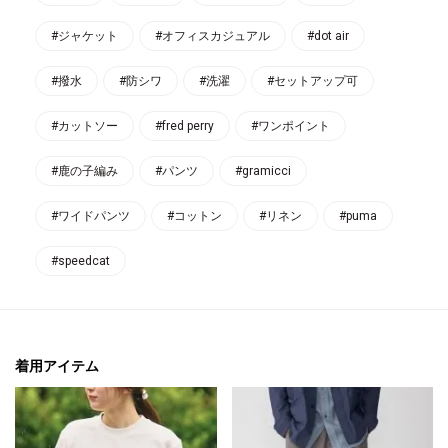
#ジャケット
#オフィスカジュアル
#dot air
#撥水
#防シワ
#洗濯
#セットアップ可
#カットソー
#fred perry
#ワンポイント
#鹿の子編み
#パンツ
#gramicci
#ワイドパンツ
#コットン
#リネン
#puma
#speedcat
着用アイテム