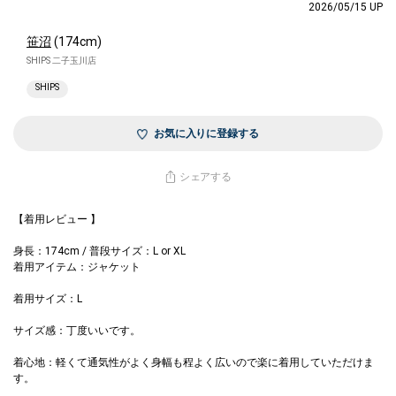
2026/05/15 UP
笹沼
(174cm)
SHIPS 二子玉川店
SHIPS
お気に入りに登録する
シェアする
【着用レビュー 】
身長：174cm / 普段サイズ：L or XL
着用アイテム：ジャケット
着用サイズ：L
サイズ感：丁度いいです。
着心地：軽くて通気性がよく身幅も程よく広いので楽に着用していただけま
す。