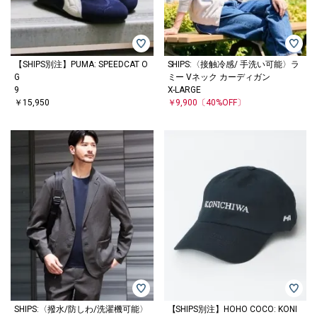
【SHIPS別注】PUMA: SPEEDCAT O
SHIPS:〈接触冷感/ 手洗い可能〉ラ
G
ミー Vネック カーディガン
9
X-LARGE
￥15,950
￥9,900
〔40%OFF〕
SHIPS:〈撥水/防しわ/洗濯機可能〉
【SHIPS別注】HOHO COCO: KONI