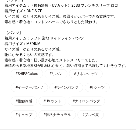
着用アイテム：〈接触冷感・UVカット〉26SS フレンチスリーブ ロゴT
着用サイズ：ONE SIZE
サイズ感：ゆとりのあるサイズ感。腰回りがカバーできる丈感です。
素材感・着心地：コットンベースでさらりとした肌触り。
【パンツ】
着用アイテム：ソフト 梨地 サイドライン パンツ
着用サイズ：MEDIUM
サイズ感：ゆとりのあるサイズ感。
靴にかかるくらいの丈感です。
素材感・着心地：軽い履き心地でストレスフリーでした。
表情のある梨地素材が肌離れが良く、暑い時期まで活躍してくれそうです。
#SHIPSColors
#リネン
#リネンシャツ
#イージーパンツ
#ラインパンツ
#Tシャツ
#接触冷感
#UVカット
#ナイロンバッグ
#キャップ
#骨格ナチュラル
#ブルベ夏