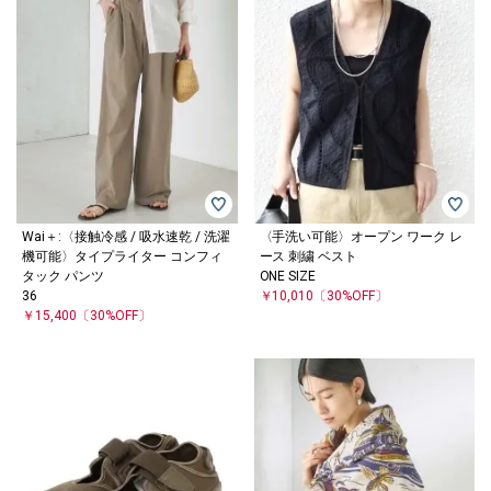
Wai＋:〈接触冷感 / 吸水速乾 / 洗濯
〈手洗い可能〉オープン ワーク レ
機可能〉タイプライター コンフィ
ース 刺繍 ベスト
タック パンツ
ONE SIZE
36
￥10,010
〔30%OFF〕
￥15,400
〔30%OFF〕