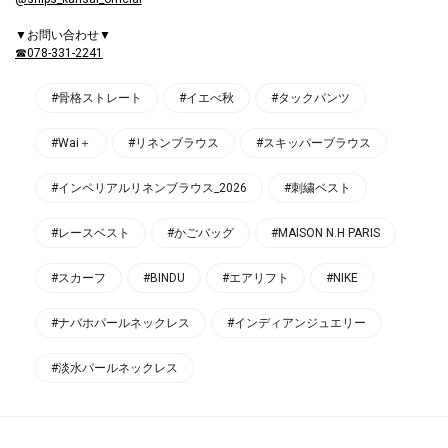
▼お問い合わせ▼
☎078-331-2241
#骨格ストレート
#イエべ秋
#タックパンツ
#Wai＋
#リネンブラウス
#スキッパーブラウス
#インペリアルリネンブラウス_2026
#刺繍ベスト
#レースベスト
#かごバッグ
#MAISON N.H PARIS
#スカーフ
#BINDU
#エアリフト
#NIKE
#ナバホパールネックレス
#インディアンジュエリー
#淡水パールネックレス