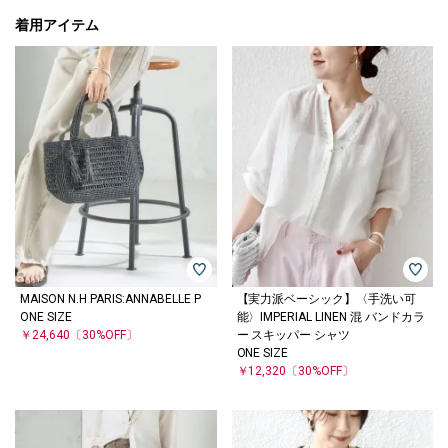
着用アイテム
MAISON N.H PARIS:ANNABELLE P
【実力派ベーシック】〈手洗い可
ONE SIZE
能〉IMPERIAL LINEN 混 バンドカラ
￥24,640
〔30%OFF〕
ー スキッパー シャツ
ONE SIZE
￥12,320
〔30%OFF〕