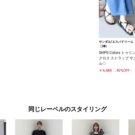
サンダル/エスパドリーユ
〔38〕
SHIPS Colors:トゥリ
クロス ストラップ サ
ル◇
￥4,488
〔40%OFF〕
同じレーベルのスタイリング