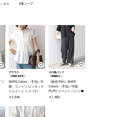
サンダル
#夏コーデ
ブラウス
その他パンツ
〔ONE SIZE〕
〔SMALL〕
ブ ト
SHIPS Colors:〈手洗い可
《新色予約》SHIPS
能〉コットン ピンタック
Colors:〈手洗い可能〉
ジョイント シャツ2◇
PL/PU イージー パンツ◆
￥5,940
￥7,480