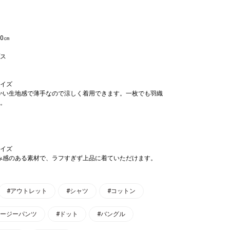
60㎝
ス
イズ
かい生地感で薄手なので涼しく着用できます。一枚でも羽織
。
イズ
み感のある素材で、ラフすぎず上品に着ていただけます。
#アウトレット
#シャツ
#コットン
イージーパンツ
#ドット
#バングル