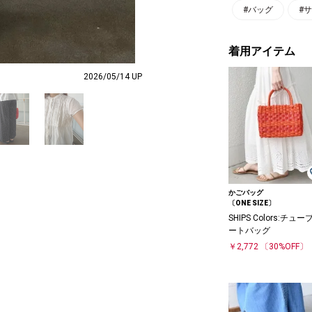
#バッグ
#
着用アイテム
2026/05/14 UP
かごバッグ
〔ONE SIZE〕
SHIPS Colors:チュー
ートバッグ
￥2,772
〔30%OFF〕