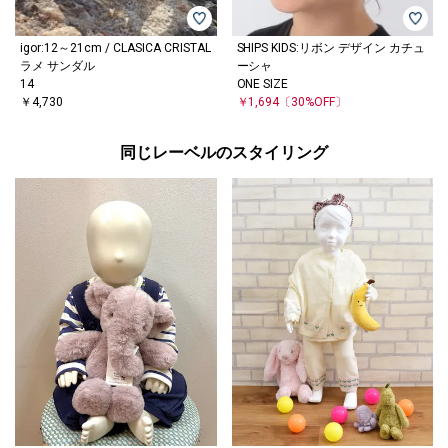
igor:12～21cm / CLASICA CRISTAL
SHIPS KIDS:リボン デザイン カチュ
ラメ サンダル
ーシャ
14
ONE SIZE
￥4,730
￥1,694
〔30%OFF〕
同じレーベルのスタイリング