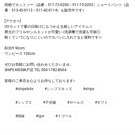
同柄でカットソー（品番：511-72-0200～511-72-0202）ショートパンツ（品
番：513-42-0112～511-42-0114）も販売中です♪
[アウター]
UVカットで夏の日除けにもつかえる嬉しいアイテム☆
襟元のフリルやシルエットが可愛い♪洗濯機で洗濯も可能◎
軽くてシワになりにくいのでカバンに入れてると便利です☆
BODY 90cm
ワンピース 100cm
ぜひお気軽にお問い合わせくださいませ。
SHIPS KIDS神戸店 TEL 050-1782-8004
皆様のご来店を心よりお待ちしております♪
#shipskids
#シップスキッズ
#ships
#シップス
#子供服
#ガールズ
#ギフト
#姉妹
#igor
#イゴール