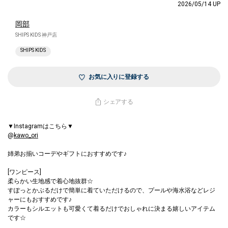
2026/05/14 UP
岡部
SHIPS KIDS 神戸店
SHIPS KIDS
お気に入りに登録する
シェアする
▼Instagramはこちら▼
@
kawo_ori
姉弟お揃いコーデやギフトにおすすめです♪
[ワンピース]
柔らかい生地感で着心地抜群☆
すぽっとかぶるだけで簡単に着ていただけるので、プールや海水浴などレジ
ャーにもおすすめです♪
カラーもシルエットも可愛くて着るだけでおしゃれに決まる嬉しいアイテム
です☆