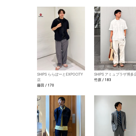
SHIPS ららぽーとEXPOCITY
SHIPS アミュプラザ博多
店
竹原 / 183
藤田 / 170