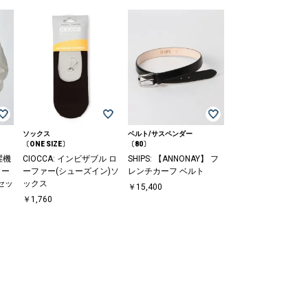
ソックス
ベルト/サスペンダー
〔ONE SIZE〕
〔80〕
濯機
CIOCCA: インビザブル ロ
SHIPS: 【ANNONAY】 フ
コー
ーファー(シューズイン)ソ
レンチカーフ ベルト
セッ
ックス
￥15,400
￥1,760
〕