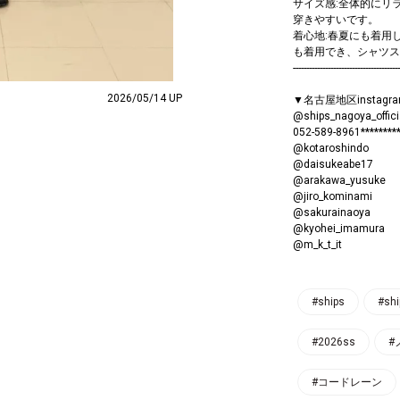
サイズ感:全体的にリ
穿きやすいです。
着心地:春夏にも着用
も着用でき、シャツス
----------------------------------------
2026/05/14 UP
▼名古屋地区instag
@ships_nagoya_offici
052-589-8961***********
@kotaroshindo
@daisukeabe17
@arakawa_yusuke
@jiro_kominami
@sakurainaoya
@kyohei_imamura
@m_k_t_it
#ships
#sh
#2026ss
#
#コードレーン