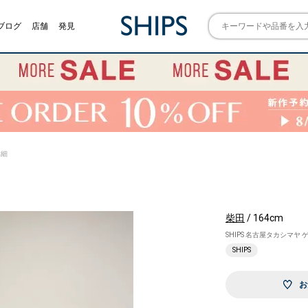
ブログ
店舗
発見
詳細
柴田
/ 164cm
SHIPS 名古屋タカシマヤ
SHIPS
お