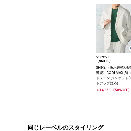
ジャケット
〔SMALL〕
SHIPS:〈吸水速乾/洗
可能〉COOLMAX(R)
ドレーン ジャケット(
トアップ対応)
￥14,850
〔50%OFF
同じレーベルのスタイリング