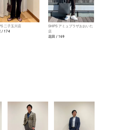
IPS 二子玉川店
SHIPS アミュプラザおおいた
/ 174
店
花田 / 169