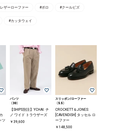
#レザーローファー
#ポロ
#クールビズ
#カッタウェイ
パンツ
スリッポン/ローファー
〔30〕
〔5.5〕
【SHIPS別注】YCHAI: チ
CROCKETT＆JONES:
イカ
ノ ワイド トラウザーズ
[CAVENDISH] タッセル ロ
ャツ
ーファー
￥39,600
￥148,500