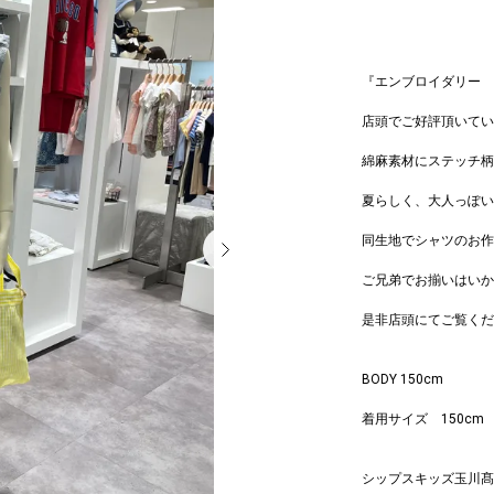
『エンブロイダリー 
店頭でご好評頂いてい
綿麻素材にステッチ柄
夏らしく、大人っぽい
同生地でシャツのお作
ご兄弟でお揃いはいか
是非店頭にてご覧くだ
BODY 150cm
着用サイズ 150cm
シップスキッズ玉川髙