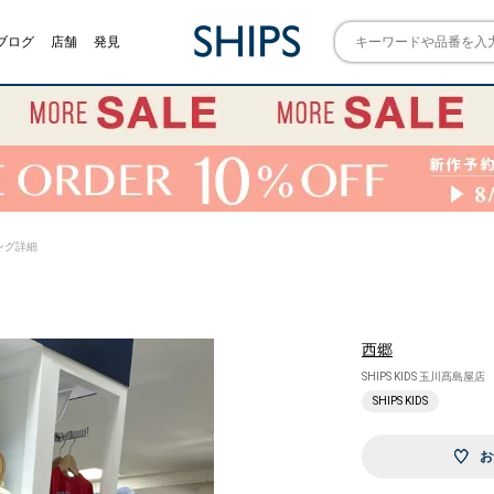
ブログ
店舗
発見
イリング詳細
西郷
SHIPS KIDS 玉川髙島屋店
SHIPS KIDS
お