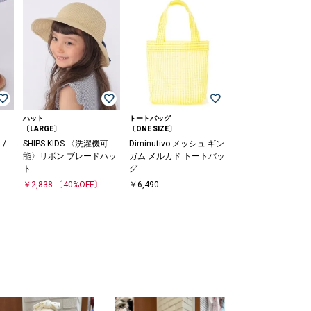
ハット
トートバッグ
〔LARGE〕
〔ONE SIZE〕
 /
SHIPS KIDS:〈洗濯機可
Diminutivo:メッシュ ギン
能〉リボン ブレードハッ
ガム メルカド トートバッ
ト
グ
￥2,838
〔40%OFF〕
￥6,490