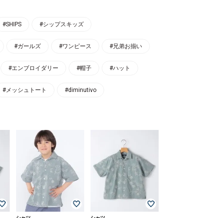
#SHIPS
#シップスキッズ
#ガールズ
#ワンピース
#兄弟お揃い
#エンブロイダリー
#帽子
#ハット
#メッシュトート
#diminutivo
シャツ
シャツ