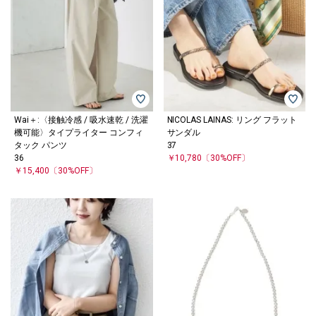
Wai＋:〈接触冷感 / 吸水速乾 / 洗濯
NICOLAS LAINAS: リング フラット
機可能〉タイプライター コンフィ
サンダル
タック パンツ
37
36
￥10,780
〔30%OFF〕
￥15,400
〔30%OFF〕