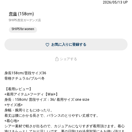
2026/05/13 UP
齊藤
(158cm)
SHIPS 西宮ガーデンズ店
SHIPS for women
お気に入りに登録する
シェアする
身長158cm/普段サイズ36
骨格ナチュラル/ブルベ冬
【着用レビュー】
<着用アイテム>フーディ【Wai+】
身長：158cm/ 普段サイズ：36/ 着用サイズ:one size
<サイズ感>
身幅・腕周りともにゆったり。
着丈は腰にかかる長さで、バランスのとりやすい丈感です。
<着心地>
シアー素材で軽さが出るので、カジュアルになりすぎず着用頂けます。着心
地はさらっとしており涼しいです。夏の日除けや冷房対策にもお使い頂けま