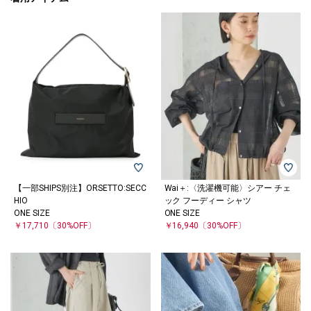
【一部SHIPS別注】ORSETTO:SECC
Wai＋:〈洗濯機可能〉シアー チェ
HIO
ック フーディー シャツ
ONE SIZE
ONE SIZE
￥17,710
〔30%OFF〕
￥16,940
〔30%OFF〕