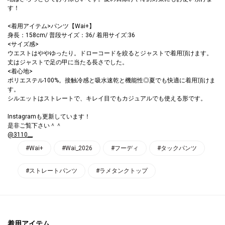
す！
<着用アイテム>パンツ【Wai+】
身長：158cm/ 普段サイズ：36/ 着用サイズ:36
<サイズ感>
ウエストはややゆったり。ドローコードを絞るとジャストで着用頂けます。
丈はジャストで足の甲に当たる長さでした。
<着心地>
ポリエステル100%。接触冷感と吸水速乾と機能性◎夏でも快適に着用頂けま
す。
シルエットはストレートで、キレイ目でもカジュアルでも使える形です。
Instagramも更新しています！
是非ご覧下さい＾＾
@3110__
#Wai+
#Wai_2026
#フーディ
#タックパンツ
#ストレートパンツ
#ラメタンクトップ
着用アイテム