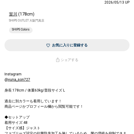
2026/05/13 UP
室川
(178cm)
SHIPS OUTLET 大阪門真店
SHIPS Colors
お気に入りに登録する
シェアする
Instagram
@yuna_son727
身長:178cm / 体重63kg/普段サイズ L
過去に別カラーも着用しています！
商品ページかプロフィール欄から閲覧可能です！
◆セットアップ
着用サイズ:48
【サイズ感】ジャスト
ファブリーズ認定の抗菌防臭加工を施しているため、菌の増殖を抑制できま