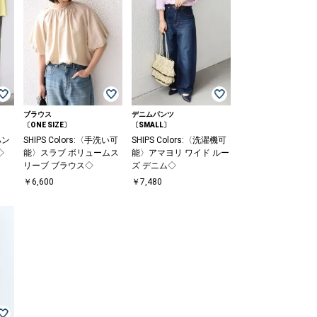
ブラウス
デニムパンツ
〔ONE SIZE〕
〔SMALL〕
ハン
SHIPS Colors:〈手洗い可
SHIPS Colors:〈洗濯機可
◇
能〉スラブ ボリュームス
能〉アマヨリ ワイド ルー
リーブ ブラウス◇
ズ デニム◇
￥6,600
￥7,480