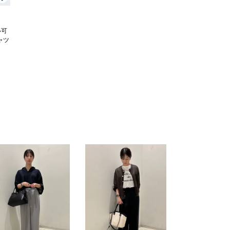
い可
ャツ