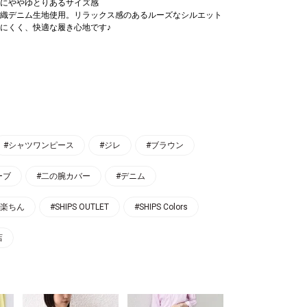
にややゆとりあるサイズ感
織デニム生地使用。リラックス感のあるルーズなシルエット
にくく、快適な履き心地です♪
#シャツワンピース
#ジレ
#ブラウン
ーブ
#二の腕カバー
#デニム
#楽ちん
#SHIPS OUTLET
#SHIPS Colors
店