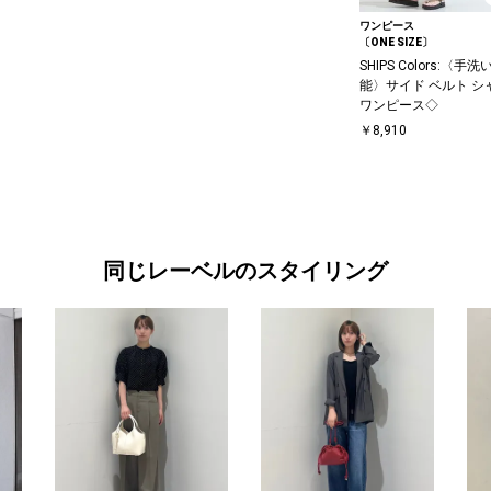
ワンピース
〔ONE SIZE〕
SHIPS Colors:〈手洗
能〉サイド ベルト シ
ワンピース◇
￥8,910
同じレーベルのスタイリング