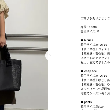
ご覧頂きありがとうご
身長:155cm
普段サイズ: M
◆ blouse
着用サイズ:onesize
【サイズ感】ジャスト
【素材感・着心地】光
ィネートのアクセント
程よい着丈でボトムを
◆ onepiece
着用サイズ:onesize
【サイズ感】ゆとりあ
【素材感・着心地】や
スッキリとした雰囲気
可能でシーズン長くお
◆ pants
着用サイズ:Ssize