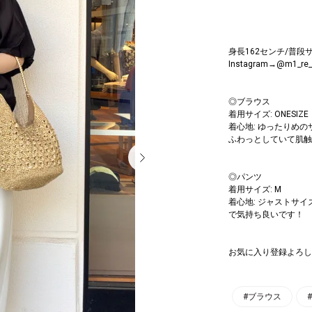
身長162センチ/普段サ
Instagram→@m1_re_
◎ブラウス
着用サイズ: ONESIZE
着心地: ゆったりめの
ふわっとしていて肌触
◎パンツ
着用サイズ: M
着心地: ジャストサ
で気持ち良いです！
お気に入り登録よろし
#ブラウス