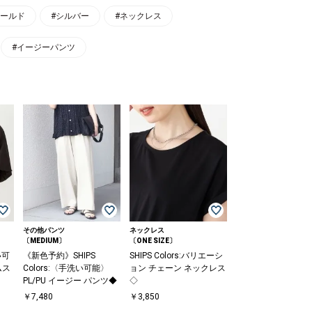
ゴールド
#シルバー
#ネックレス
#イージーパンツ
その他パンツ
ネックレス
〔MEDIUM〕
〔ONE SIZE〕
い可
《新色予約》SHIPS
SHIPS Colors:バリエーシ
ムス
Colors:〈手洗い可能〉
ョン チェーン ネックレス
PL/PU イージー パンツ◆
◇
￥7,480
￥3,850