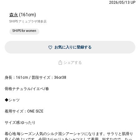
2026/05/13 UP
森永
(161cm)
SHIPS アミュプラザ博多店
SHIPS for women
お気に入りに登録する
シェアする
身長：161cm / 普段サイズ：36or38
骨格ナチュラル/イエベ/春
◆シャツ
着用サイズ：ONE SIZE
サイズ感:ゆったり
着心地:毎シーズン人気のシルク混シアーシャツになります。サラリと肌滑り
良く心地よいです。今回はベージュをシャツとして着用。短丈なので、たっ