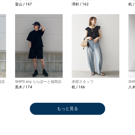
畠山 / 167
澤村 / 162
机 /
岡店
SHIPS any ららぽーと福岡店
本部スタッフ
SH
黒木 / 174
机 / 166
八木 
もっと見る