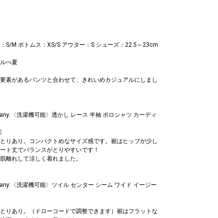
/M ボトムス：XS/S アウター：S シューズ：22.5～23cm
ルべ夏
要素があるパンツと合わせて、きれいめカジュアルにしまし
 any:〈洗濯機可能〉透かし レース 半袖 ポロシャツ カーディ
E
とりあり。コンパクトめなサイズ感です。裾はヒップが少し
ート丈でバランスがとりやすいです！
肌離れして涼しく着れました。
 any:〈洗濯機可能〉ツイル センター シーム ワイド イージー
とりあり。（ドローコードで調整できます）裾はフラットな