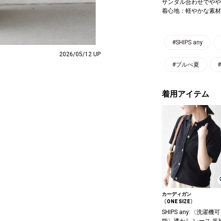
サンダル合わせでやや
着心地：軽やかな素材
#SHIPS any
2026/05/12 UP
#ブルべ夏
着用アイテム
カーディガン
〔ONE SIZE〕
SHIPS any:〈洗濯機可
能〉透かし レース 半