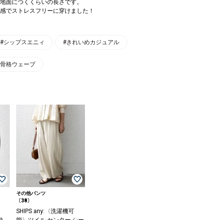
地面につくくらいの長さです。
感でストレスフリーに穿けました！
#シップスエニィ
#きれいめカジュアル
#骨格ウェーブ
その他パンツ
〔38〕
SHIPS any:〈洗濯機可
袖
能〉ツイル センター シー