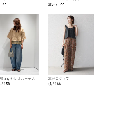
 166
金井 / 155
IPS any セレオ八王子店
本部スタッフ
/ 158
机 / 166