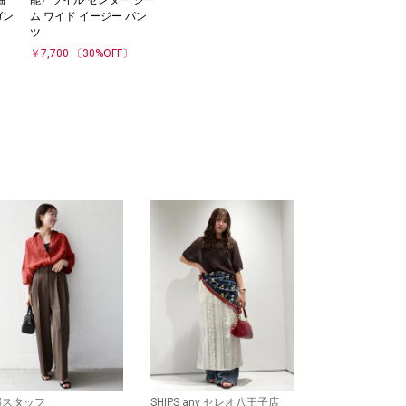
ガン
ム ワイド イージー パン
ツ
￥7,700
〔30%OFF〕
部スタッフ
SHIPS any セレオ八王子店