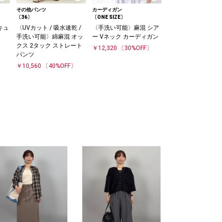
その他パンツ
カーディガン
〔36〕
〔ONE SIZE〕
キュ
〈UVカット / 吸水速乾 /
〈手洗い可能〉麻混 シア
手洗い可能〉綿麻混 オッ
ー Vネック カーディガン
クス 2タック ストレート
￥12,320
〔30%OFF〕
パンツ
￥10,560
〔40%OFF〕