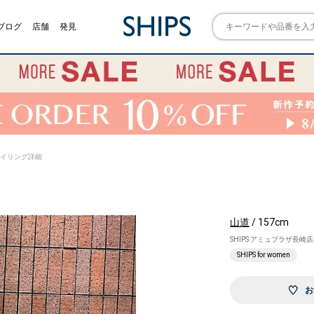
ブログ
店舗
発見
) スタイリング詳細
山道
/ 157cm
SHIPS アミュプラザ長崎店
SHIPS for women
お