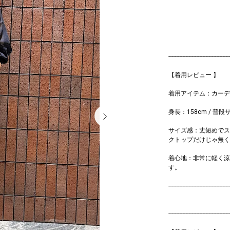
----------------------------------------
【着用レビュー 】
着用アイテム：カーデ
身長：158cm / 普段
サイズ感：丈短めでス
クトップだけじゃ無く
着心地：非常に軽く涼
す。
----------------------------------------
----------------------------------------