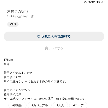
2026/05/10 UP
木村
(178cm)
SHIPS なんばパークス店
SHIPS
お気に入りに登録する
シェアする
178cm
細目
着用アイテム:Tシャツ
着用サイズ:M
サイズ感:インナーにもおすすめのサイズ感です。
着用アイテム:パンツ
着用サイズ:M
サイズ感:ジャストサイズ、かなり薄手で軽く楽に着用できます。
#綺麗目
#カジュアル
#大人
#コーデ