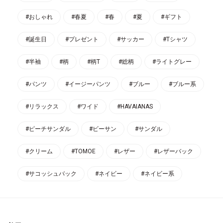
#おしゃれ
#春夏
#春
#夏
#ギフト
#誕生日
#プレゼント
#サッカー
#Tシャツ
#半袖
#柄
#柄T
#総柄
#ライトグレー
#パンツ
#イージーパンツ
#ブルー
#ブルー系
#リラックス
#ワイド
#HAVAIANAS
#ピーチサンダル
#ビーサン
#サンダル
#クリーム
#TOMOE
#レザー
#レザーバック
#サコッシュバック
#ネイビー
#ネイビー系