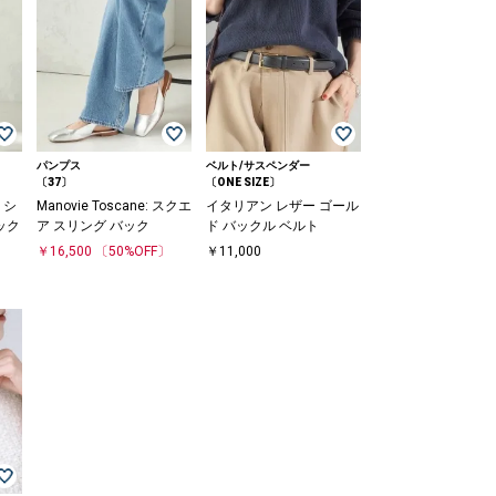
パンプス
ベルト/サスペンダー
〔37〕
〔ONE SIZE〕
 シ
Manovie Toscane: スクエ
イタリアン レザー ゴール
ック
ア スリング バック
ド バックル ベルト
￥16,500
〔50%OFF〕
￥11,000
〕