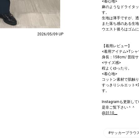
<着心地>
麻のようなドライタッ
す。
生地は薄手ですが、透
また落ち感のある生地
ウエスト後ろはゴムに
2026/05/09 UP
【着用レビュー】
<着用アイテム>Tシャ
身長：158cm/ 普段サ
<サイズ感>
程よくゆったり。
<着心地>
コットン素材で肌触り
すっきりシルエット+
す。
Instagramも更新し
是非ご覧下さい＾＾
@3110__
#サッカーブラウ