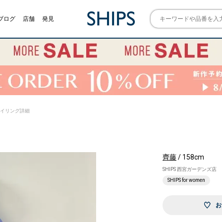
ブログ
店舗
発見
) スタイリング詳細
齊藤
/ 158cm
SHIPS 西宮ガーデンズ店
SHIPS for women
お