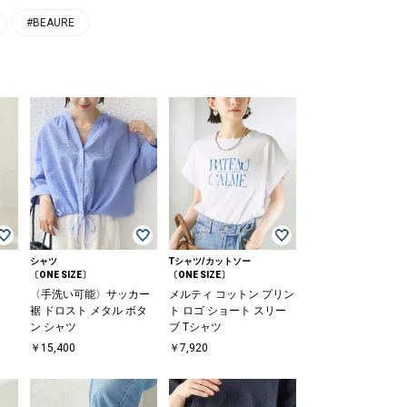
#BEAURE
シャツ
Tシャツ/カットソー
〔ONE SIZE〕
〔ONE SIZE〕
〈手洗い可能〉サッカー
メルティ コットン プリン
裾 ドロスト メタル ボタ
ト ロゴ ショート スリー
ン シャツ
ブ Tシャツ
￥15,400
￥7,920