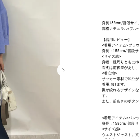
身長158cm/普段サイ
骨格ナチュラル/ブル
【着用レビュー】
<着用アイテム>ブラ
身長：158cm/ 普段サイ
<サイズ感>
身幅・腕周りともにゆ
着丈は前後差があり、
<着心地>
サッカー素材で凹凸が
着用頂けます。
裾が絞れるデザインな
す。
また、前あきのボタン
<着用アイテム>パン
身長：158cm/ 普段サ
<サイズ感>
ウエストジャスト。丈