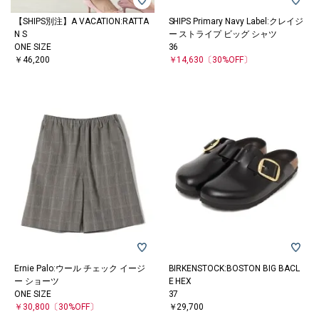
【SHIPS別注】A VACATION:RATTA
SHIPS Primary Navy Label:クレイジ
N S
ー ストライプ ビッグ シャツ
ONE SIZE
36
￥46,200
￥14,630
〔30%OFF〕
Ernie Palo:ウール チェック イージ
BIRKENSTOCK:BOSTON BIG BACL
ー ショーツ
E HEX
ONE SIZE
37
￥30,800
〔30%OFF〕
￥29,700