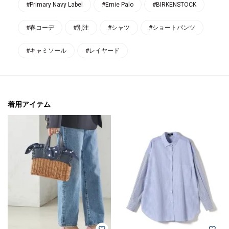
#Primary Navy Label
#Ernie Palo
#BIRKENSTOCK
#春コーデ
#別注
#シャツ
#ショートパンツ
#キャミソール
#レイヤード
着用アイテム