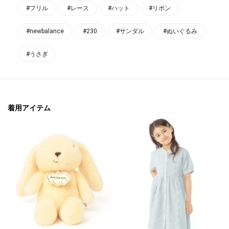
#フリル
#レース
#ハット
#リボン
#newbalance
#230
#サンダル
#ぬいぐるみ
#うさぎ
着用アイテム