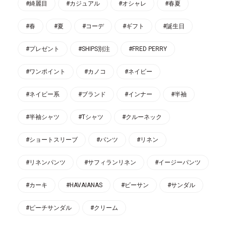
#綺麗目
#カジュアル
#オシャレ
#春夏
#春
#夏
#コーデ
#ギフト
#誕生日
#プレゼント
#SHIPS別注
#FRED PERRY
#ワンポイント
#カノコ
#ネイビー
#ネイビー系
#ブランド
#インナー
#半袖
#半袖シャツ
#Tシャツ
#クルーネック
#ショートスリーブ
#パンツ
#リネン
#リネンパンツ
#サフィランリネン
#イージーパンツ
#カーキ
#HAVAIANAS
#ビーサン
#サンダル
#ピーチサンダル
#クリーム