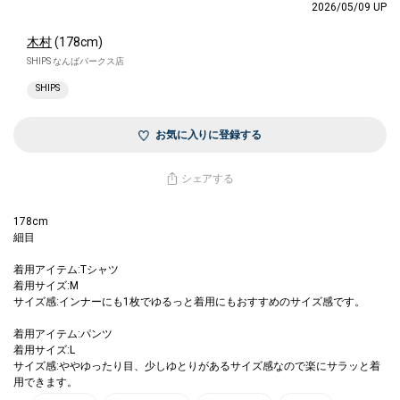
2026/05/09 UP
木村
(178cm)
SHIPS なんばパークス店
SHIPS
お気に入りに登録する
シェアする
178cm
細目
着用アイテム:Tシャツ
着用サイズ:M
サイズ感:インナーにも1枚でゆるっと着用にもおすすめのサイズ感です。
着用アイテム:パンツ
着用サイズ:L
サイズ感:ややゆったり目、少しゆとりがあるサイズ感なので楽にサラッと着
用できます。