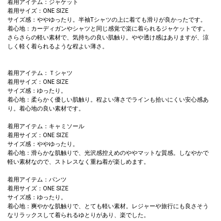
着用アイテム：ジャケット
着用サイズ：ONE SIZE
サイズ感：ややゆったり。半袖Tシャツの上に着ても滑りが良かったです。
着心地：カーディガンやシャツと同じ感覚で楽に着られるジャケットです。
さらさらの軽い素材で、気持ちの良い肌触り。やや透け感はありますが、涼
しく軽く着られるような程よい薄さ。
着用アイテム：Ｔシャツ
着用サイズ：ONE SIZE
サイズ感：ゆったり。
着心地：柔らかく優しい肌触り。程よい薄さでラインも拾いにくい安心感あ
り。着心地の良い素材です。
着用アイテム：キャミソール
着用サイズ：ONE SIZE
サイズ感：ややゆったり。
着心地：滑らかな肌触りで、光沢感控えめのややマットな質感。しなやかで
軽い素材なので、ストレスなく重ね着が楽しめます。
着用アイテム：パンツ
着用サイズ：ONE SIZE
サイズ感：ゆったり。
着心地：爽やかな肌触りで、とても軽い素材。レジャーや旅行にも良さそう
なリラックスして着られるゆとりがあり、楽でした。