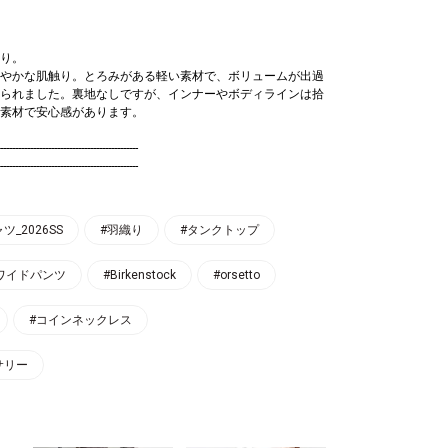
り。
やかな肌触り。とろみがある軽い素材で、ボリュームが出過
られました。裏地なしですが、インナーやボディラインは拾
素材で安心感があります。
----------------------------------------------
----------------------------------------------
_2026SS
#羽織り
#タンクトップ
ワイドパンツ
#Birkenstock
#orsetto
#コインネックレス
サリー