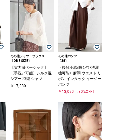
その他シャツ・ブラウス
その他パンツ
〔ONE SIZE〕
〔38〕
【実力派ベーシック】
〈接触冷感/防シワ/洗濯
〈手洗い可能〉シルク混
機可能〉麻調 ウエスト リ
シアー 羽織 シャツ
ボン インタック イージー
〕
パンツ
￥17,930
￥13,090
〔30%OFF〕