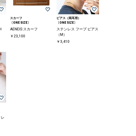
スカーフ
ピアス（両耳用）
〔ONE SIZE〕
〔ONE SIZE〕
H
AENEIS:スカーフ
ステンレス フープ ピアス
（M）
￥23,100
￥3,410
クレ