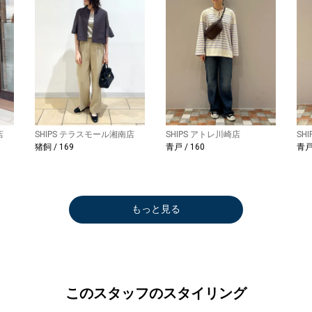
店
SHIPS テラスモール湘南店
SHIPS アトレ川崎店
SH
猪飼 / 169
青戸 / 160
青戸 
もっと見る
このスタッフのスタイリング