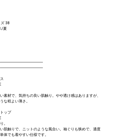
ズ 38
ベ/夏
----------------------------------------------
----------------------------------------------
ス
E
い素材で、気持ちの良い肌触り。やや透け感はありますが、
うな程よい薄さ。
トップ
E
り。
い肌触りで、ニットのような風合い。袖ぐりも狭めで、適度
単体でも着やすい仕様です。