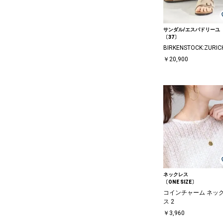
サンダル/エスパドリーユ
〔37〕
BIRKENSTOCK:ZURIC
￥20,900
ネックレス
〔ONE SIZE〕
コインチャーム ネッ
ス 2
￥3,960