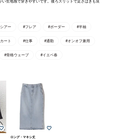
かい生地感で穿きやすいです。後ろスリットで足さばきも良
#シアー
#フレア
#ボーダー
#半袖
スカート
#仕事
#通勤
#オンオフ兼用
#骨格ウェーブ
#イエベ春
ロング・マキシ丈