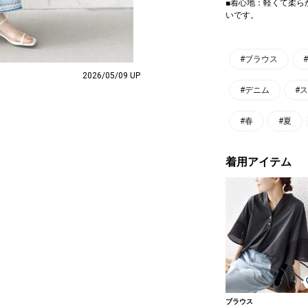
■着心地：軽くて柔ら
いです。
#ブラウス
2026/05/09 UP
#デニム
#
#春
#夏
着用アイテム
ブラウス