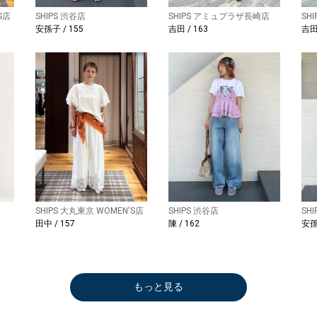
S店
SHIPS 渋谷店
SHIPS アミュプラザ長崎店
SH
安孫子 / 155
吉田 / 163
吉田 
SHIPS 大丸東京 WOMEN'S店
SHIPS 渋谷店
SH
田中 / 157
陳 / 162
安孫
もっと見る