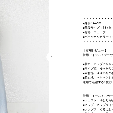
・・・・・・・・・・
■身長:164cm
■普段サイズ：38 / M
■骨格：ウェーブ
■パーソナルカラー：
・・・・・・・・・・
【着用レビュー 】
着用アイテム：ブラウス/
■着丈：ヒップにかか
■サイズ感：ゆったり
■素材感：ややハリの
■着心地：さらっとし
兼用で活躍する1枚◎
着用アイテム：スカート
■ウエスト：ゆとりが
■ヒップ：ヒップライ
■レングス：くるぶし