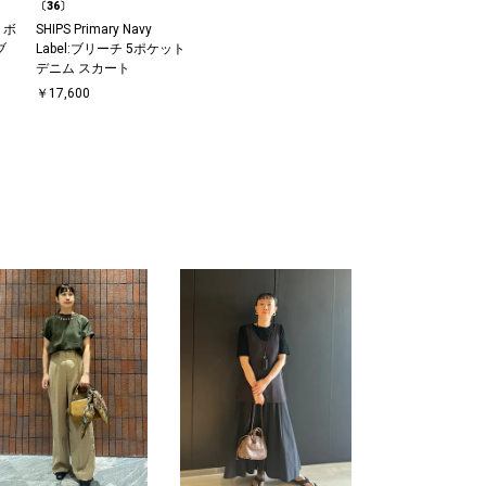
〔36〕
 ボ
SHIPS Primary Navy
ブ
Label:ブリーチ 5ポケット
デニム スカート
〕
￥17,600