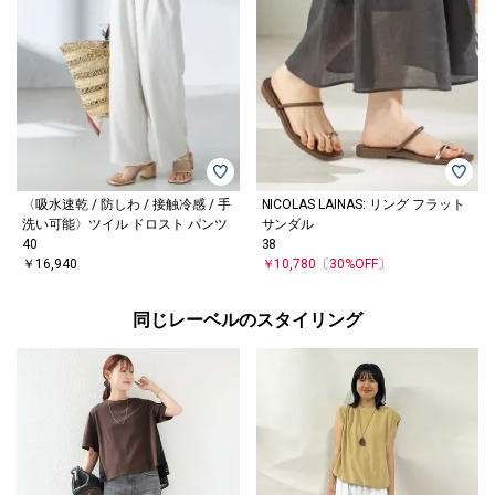
〈吸水速乾 / 防しわ / 接触冷感 / 手
NICOLAS LAINAS: リング フラット
洗い可能〉ツイル ドロスト パンツ
サンダル
40
38
￥16,940
￥10,780
〔30%OFF〕
同じレーベルのスタイリング