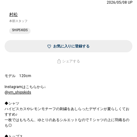
2026/05/08 UP
村松
本部スタッフ
SHIPS KIDS
お気に入りに登録する
シェアする
モデル 120cm
Instagramはこちらから↓
@ym_shipskids
◆シャツ
ハイビスカスやレモンモチーフの刺繍をあしらったデザインが夏らしくてお
すすめ♪
一枚ではもちろん、ゆとりのあるシルエットなのでＴシャツの上に羽織るの
も◎
◆トップス