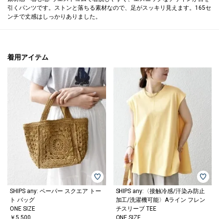
引くパンツです。ストンと落ちる素材なので、足がスッキリ見えます。165セ
ンチで丈感はしっかりありました。
着用アイテム
SHIPS any: ペーパー スクエア トー
SHIPS any:〈接触冷感/汗染み防止
ト バッグ
加工/洗濯機可能〉Aライン フレン
ONE SIZE
チスリーブ TEE
￥5,500
ONE SIZE