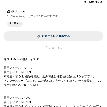
2026/05/10 UP
占部
(165cm)
SHIPS any ららぽーとTOKYO-BAY WOMEN'S店
SHIPS any
お気に入りに登録する
シェアする
身長: 165cm/普段サイズ:38
着用アイテム: Tシャツ
着用サイズ: ONE SIZE
素材感・着心地: 接触冷感と汗染み防止と機能性に優れたTシャツです。
フレンチスリーブなので、二の腕を細く見せてくれます。後ろが長めで、お
尻まで隠れるデザインも◎。
着用アイテム: パンツ
着用サイズ: ONE SIZE
素材感・着心地: ウエストゴムで着脱しやすく、エスニックなデザインが目を