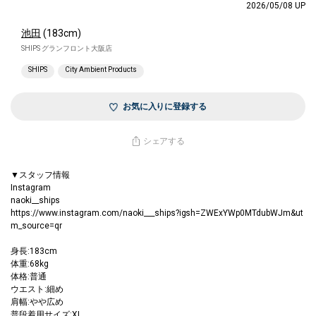
2026/05/08 UP
池田
(183cm)
SHIPS グランフロント大阪店
SHIPS
City Ambient Products
お気に入りに登録する
シェアする
▼スタッフ情報
Instagram
naoki__ships
https://www.instagram.com/naoki___ships?igsh=ZWExYWp0MTdubWJm&ut
m_source=qr
身長:183cm
体重:68kg
体格:普通
ウエスト:細め
肩幅:やや広め
普段着用サイズ:XL