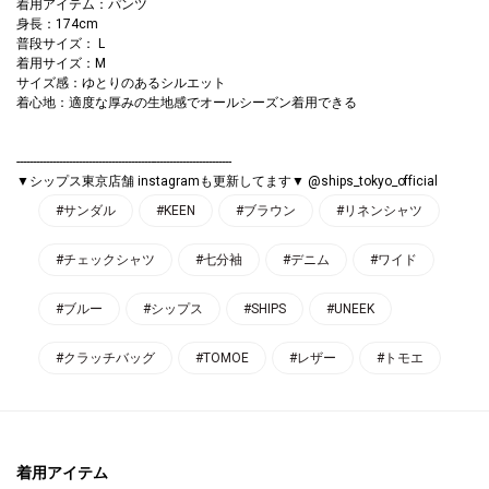
着用アイテム：パンツ
身長：174cm
普段サイズ： L
着用サイズ：M
サイズ感：ゆとりのあるシルエット
着心地：適度な厚みの生地感でオールシーズン着用できる
------------------------------------------------------------------
▼シップス東京店舗 instagramも更新してます▼ @ships_tokyo_official
#サンダル
#KEEN
#ブラウン
#リネンシャツ
#チェックシャツ
#七分袖
#デニム
#ワイド
#ブルー
#シップス
#SHIPS
#UNEEK
#クラッチバッグ
#TOMOE
#レザー
#トモエ
着用アイテム