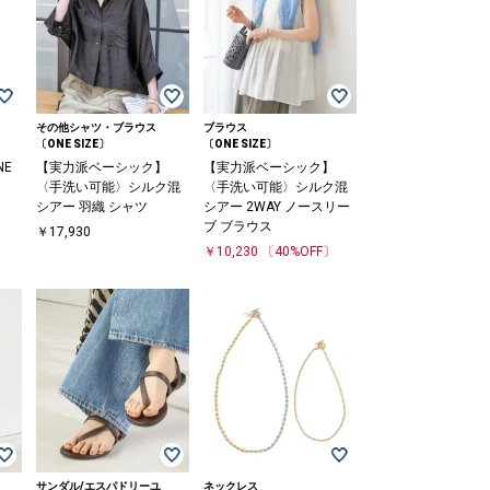
その他シャツ・ブラウス
ブラウス
〔ONE SIZE〕
〔ONE SIZE〕
NE
【実力派ベーシック】
【実力派ベーシック】
〈手洗い可能〉シルク混
〈手洗い可能〉シルク混
シアー 羽織 シャツ
シアー 2WAY ノースリー
ブ ブラウス
￥17,930
￥10,230
〔40%OFF〕
サンダル/エスパドリーユ
ネックレス