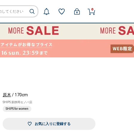
0
原木
/ 170cm
SHIPS 新静岡セノバ店
SHIPS for women
お気に入りに登録する