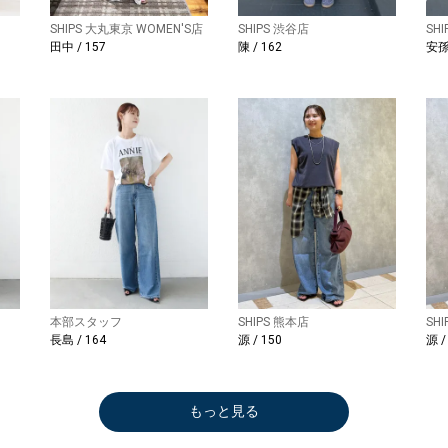
SHIPS 大丸東京 WOMEN'S店
SHIPS 渋谷店
SH
田中 / 157
陳 / 162
安孫
本部スタッフ
SHIPS 熊本店
SH
長島 / 164
源 / 150
源 /
もっと見る