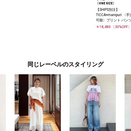
〔ONE SIZE〕
【SHIPS別注】
TICCA×manipuri:〈
可能〉プリント パン
￥18,480
〔30%OFF
同じレーベルのスタイリング