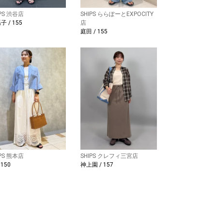
IPS 渋谷店
SHIPS ららぽーとEXPOCITY
子 / 155
店
庭田 / 155
IPS 熊本店
SHIPS クレフィ三宮店
 150
神上園 / 157