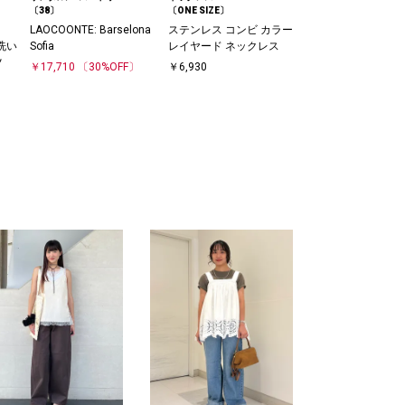
〔38〕
〔ONE SIZE〕
LAOCOONTE: Barselona
ステンレス コンビ カラー
手洗い
Sofia
レイヤード ネックレス
ツ
￥17,710
〔30%OFF〕
￥6,930
〕