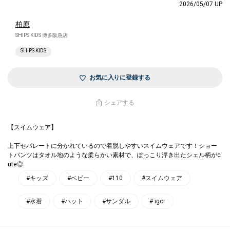
2026/05/07 UP
柏原
SHIPS KIDS 博多阪急店
SHIPS KIDS
お気に入りに登録する
シェアする
【スイムウェア】
上下セパレートに分かれているので着脱しやすいスイムウェアです！ショー
トパンツはタオル地のような柔らかい素材で、ぽっこり浮き出たシェル柄がc
ute◎
#キッズ
#ベビー
#110
#スイムウェア
#水着
#ハット
#サンダル
# igor