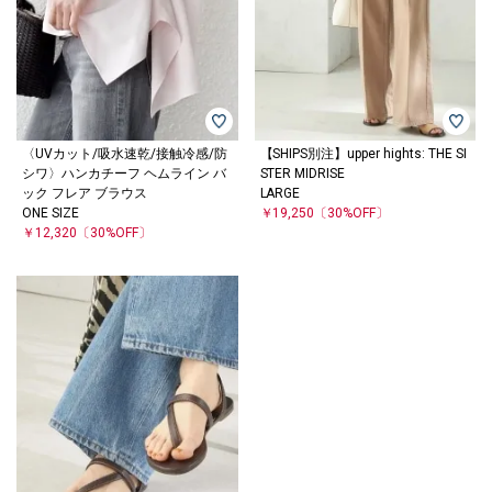
〈UVカット/吸水速乾/接触冷感/防
【SHIPS別注】upper hights: THE SI
シワ〉ハンカチーフ ヘムライン バ
STER MIDRISE
ック フレア ブラウス
LARGE
ONE SIZE
￥19,250
〔30%OFF〕
￥12,320
〔30%OFF〕