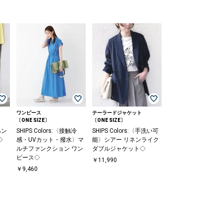
ワンピース
テーラードジャケット
〔ONE SIZE〕
〔ONE SIZE〕
ハン
SHIPS Colors:〈接触冷
SHIPS Colors:〈手洗い可
◇
感・UVカット・撥水〉マ
能〉シアー リネンライク
ルチファンクション ワン
ダブルジャケット◇
ピース◇
￥11,990
￥9,460