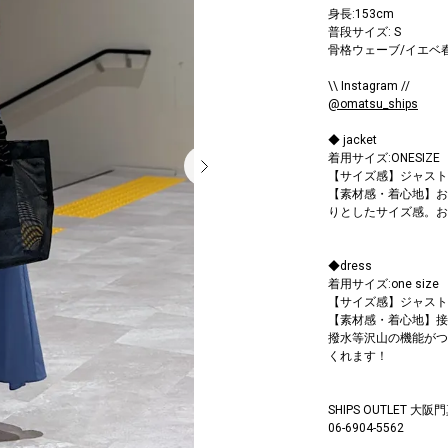
身長:153cm
普段サイズ: S
骨格ウェーブ/イエベ
\\ Instagram //
@omatsu_ships
◆ jacket
着用サイズ:ONESIZE
【サイズ感】ジャスト
【素材感・着心地】お
りとしたサイズ感。お
◆dress
着用サイズ:one size
【サイズ感】ジャスト
【素材感・着心地】接
撥水等沢山の機能がつ
くれます！
SHIPS OUTLET 大阪
06-6904-5562