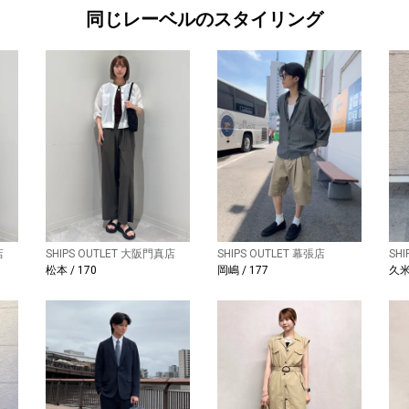
同じレーベルのスタイリング
店
SHIPS OUTLET 大阪門真店
SHIPS OUTLET 幕張店
SH
松本 / 170
岡嶋 / 177
久米 