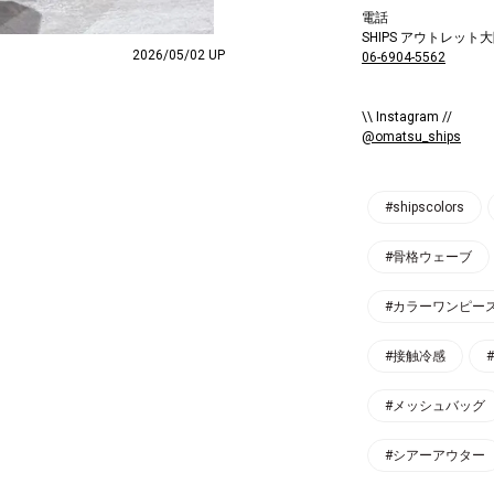
電話
SHIPS アウトレット
2026/05/02 UP
06-6904-5562
\\ Instagram //
@omatsu_ships
#shipscolors
#骨格ウェーブ
#カラーワンピー
#接触冷感
#メッシュバッグ
#シアーアウター