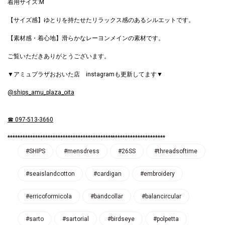
着用サイズ:M
【サイズ感】ゆとりを持たせたリラックス感のあるシルエットです。
【素材感・着心地】滑らかなレーヨンメインの素材です。
ご覧いただきありがとうございます。
▼アミュプラザおおいた店 instagramも更新してます▼
@ships_amu_plaza_oita
☎ 097-513-3660
***************************************************************
#SHIPS
#mensdress
#26SS
#threadsoftime
#seaislandcotton
#cardigan
#embroidery
#erricoformicola
#bandcollar
#balancircular
#sarto
#sartorial
#birdseye
#polpetta