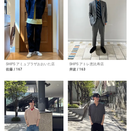
SHIPS アミュプラザおおいた店
SHIPS アトレ恵比寿店
佐藤 / 167
井波 / 163