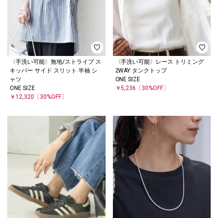
〈手洗い可能〉無地/ストライプ ス
〈手洗い可能〉レース トリミング
キッパー サイド スリット 半袖 シ
2WAY タンクトップ
ャツ
ONE SIZE
ONE SIZE
￥5,236
〔30%OFF〕
￥12,320
〔30%OFF〕