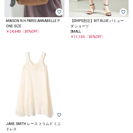
MAISON N.H PARIS:ANNABELLE P
【SHIPS別注】BIT BLUE:バミュー
ONE SIZE
ダ ショーツ
￥24,640
〔30%OFF〕
SMALL
￥11,165
〔30%OFF〕
JANE SMITH:レース トリムド ミニ
ドレス