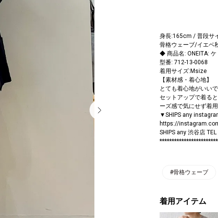
身長:165cm / 普段サイ
骨格ウェーブ/イエベ
◆ 商品名: ONEIT
型番: 712-13-0068
着用サイズ:Msize
【素材感・着心地】
とても着心地がいいで
セットアップで着ると
ーズ感で気にせず着用
▼SHIPS any inst
https://instagram.co
SHIPS any 渋谷店 TEL 
************************
#骨格ウェーブ
着用アイテム