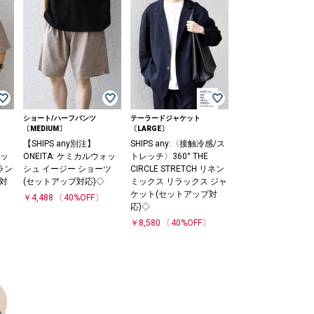
ショート/ハーフパンツ
テーラードジャケット
〔MEDIUM〕
〔LARGE〕
【SHIPS any別注】
SHIPS any:〈接触冷感/ス
ォッ
ONEITA: ケミカルウォッ
トレッチ〉360° THE
ラン
シュ イージー ショーツ
CIRCLE STRETCH リネン
プ対
(セットアップ対応)◇
ミックス リラックス ジャ
ケット(セットアップ対
￥4,488
〔40%OFF〕
応)◇
￥8,580
〔40%OFF〕