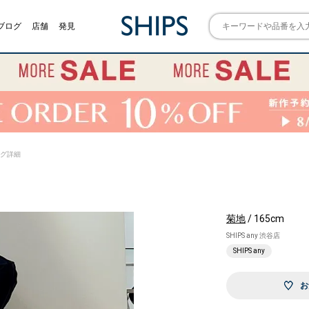
ブログ
店舗
発見
リング詳細
菊地
/ 165cm
SHIPS any 渋谷店
SHIPS any
お