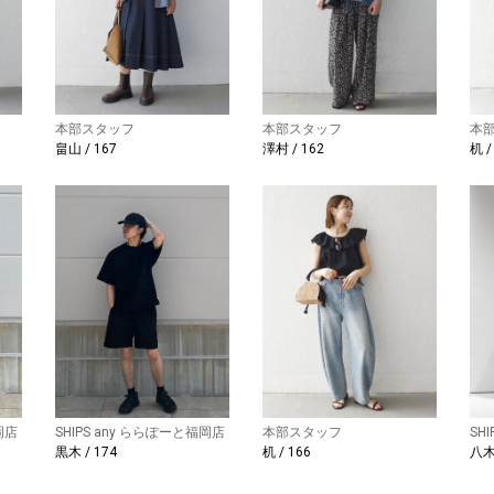
本部スタッフ
本部スタッフ
本
畠山 / 167
澤村 / 162
机 /
岡店
SHIPS any ららぽーと福岡店
本部スタッフ
SH
黒木 / 174
机 / 166
八木 