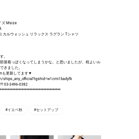
ズ:Msize
秋
A: ケミカルウォッシュ リラックス ラグラン Tシャツ
す。
部屋着っぽくなってしまうかな。と思いましたが、程よいル
できました。
agramも更新してます▼
m/ships_any_official?igshid=w1cmi1badyfk
?? 03-3496-0382
***************************************
#イエベ秋
#セットアップ