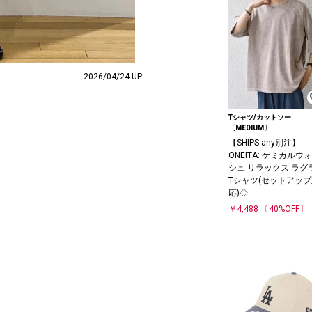
2026/04/24 UP
Tシャツ/カットソー
〔MEDIUM〕
【SHIPS any別注】
ONEITA: ケミカルウ
シュ リラックス ラグ
Tシャツ(セットアッ
応)◇
￥4,488
〔40%OFF〕