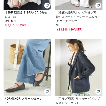
【SHIPS別注】81BRANCA: 5分袖
〈接触冷感/UVカット/手洗い可
ロゴ TEE
能〉スマート イージー デニム ライ
ONE SIZE
ク タック パンツ
￥4,851
〔30%OFF〕
36
￥13,860
〔30%OFF〕
NORMSKOR: メリー ジェーン
〈手洗い可能〉サッカー ダブル ブ
37
レスト ジャケット