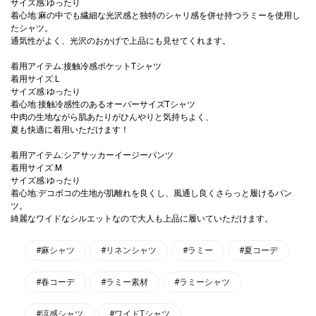
サイズ感:ゆったり
着心地:麻の中でも繊細な光沢感と独特のシャリ感を併せ持つラミーを使用し
たシャツ。
通気性がよく、光沢のおかげで上品にも見せてくれます。
着用アイテム:接触冷感ポケットTシャツ
着用サイズ:L
サイズ感:ゆったり
着心地:接触冷感性のあるオーバーサイズTシャツ
中肉の生地ながら肌あたりがひんやりと気持ちよく、
夏も快適に着用いただけます！
着用アイテム:シアサッカーイージーパンツ
着用サイズ:M
サイズ感:ゆったり
着心地:デコボコの生地が肌離れを良くし、風通し良くさらっと履けるパン
ツ。
綺麗なワイドなシルエットなので大人も上品に履いていただけます。
#麻シャツ
#リネンシャツ
#ラミー
#夏コーデ
#春コーデ
#ラミー素材
#ラミーシャツ
#涼感シャツ
#ワイドTシャツ