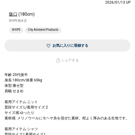
2026/01/13 UP
阪口
(180cm)
SHIPS 熊本店
SHIPS
City Ambient Products
お気に入りに登録する
シェアする
年齢:20代後半
身長:180cm/体重:60kg
体型:痩せ型
肩幅:せまめ
着用アイテム:ニット
普段サイズ:L/着用サイズ:2
サイズ感:ゆったり
素材感: メリノウールにモヘヤ糸を混ぜた素材。程よく厚みのある生地です。
着用アイテム:シャツ
普段サイズ:L着用サイズ:L