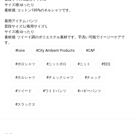
サイズ感:ゆったり
素材感: コットン100%のネルシャツです。
着用アイテム:パンツ
普段サイズ:L/着用サイズ:L
サイズ感:ゆったり
素材感: ツイード調のポリエステル素材です。手洗い可能でイージーケアで
す。
#tone
#City Ambient Products
#CAP
#ポロシャツ
#ニットポロ
#ニット
#別注
#ネルシャツ
#チェックシャツ
#チェック
#ツイード
#ワイドパンツ
#バギーパンツ
#スラックス