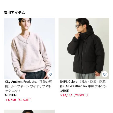
着用アイテム
City Ambient Products:〈手洗い可
SHIPS Colors:〈撥水・防風・防花
能〉ループヤーン ワイドリブ Vネ
粉〉All Weather Tex 中綿 ブルゾン
ック ニット
LARGE
MEDIUM
￥14,344
〔20%OFF〕
￥5,500
〔50%OFF〕