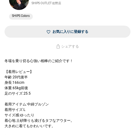
SHIPS OUTLET 佐野店
SHIPS Colors
お気に入りに登録する
シェアする
冬場を乗り切る心強い相棒のご紹介です！
【着用レビュー】
年齢:20代後半
身長:166cm
体重:65kg前後
足のサイズ:25.5
着用アイテム:中綿ブルゾン
着用サイズ:L
サイズ感:ゆったり
着心地:土砂降りも凌げるタフなアウター。
大きめに着てもかわいいです。