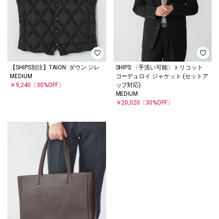
【SHIPS別注】TAION: ダウン ジレ
SHIPS:〈手洗い可能〉トリコット
MEDIUM
コーデュロイ ジャケット (セットア
￥9,240
〔30%OFF〕
ップ対応)
MEDIUM
￥20,020
〔30%OFF〕