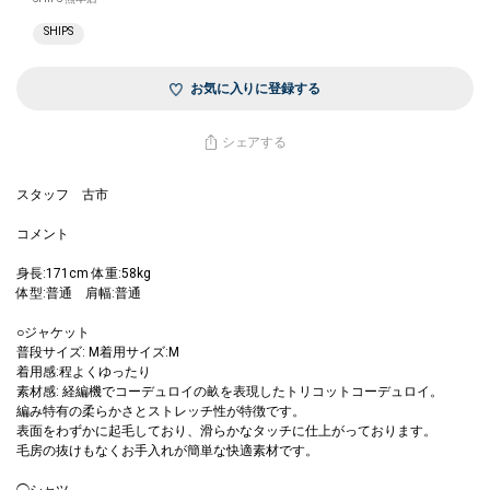
SHIPS
お気に入りに登録する
シェアする
スタッフ 古市
コメント
身長:171cm 体重:58kg
体型:普通 肩幅:普通
○ジャケット
普段サイズ: M着用サイズ:M
着用感:程よくゆったり
素材感: 経編機でコーデュロイの畝を表現したトリコットコーデュロイ。
編み特有の柔らかさとストレッチ性が特徴です。
表面をわずかに起毛しており、滑らかなタッチに仕上がっております。
毛房の抜けもなくお手入れが簡単な快適素材です。
◯シャツ