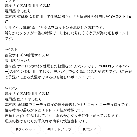
普段サイズ:M 着用サイズ:M
着用感:ゆったり
素材感: 特殊樹脂を使用して生地に滑らかさと反発性を付与した"SMOOTH TE
X"
リサイクル繊維”＆＋”と高原料コットンを混紡した素材です。
滑らかなタッチが一番の特徴で、しわになりにくくケアが楽な点もポイント
です。
○ベスト
普段サイズ:M着用サイズ:M
着用感:ぴったり
素材感: ナイロン素材を使用した軽量なダウンジレです。?800FP(フィルパワ
ー)のダウンを採用しており、軽さだけでなく高い保温力が魅力です。?ご家庭
で手洗いによる洗濯ができるのも嬉しいポイントです。
○パンツ
普段サイズ:M着用サイズ:M
着用感:程よくゆったり
素材感: 経編機でコーデュロイの畝を表現したトリコット コーデュロイです。
編み特有の柔らかさとストレッチ性が特徴です。
表面をわずかに起毛しており、滑らかなタッチに仕上がっております。
毛房の抜けもなくお手入れが簡単な快適素材です。
#ジャケット
#セットアップ
#パンツ