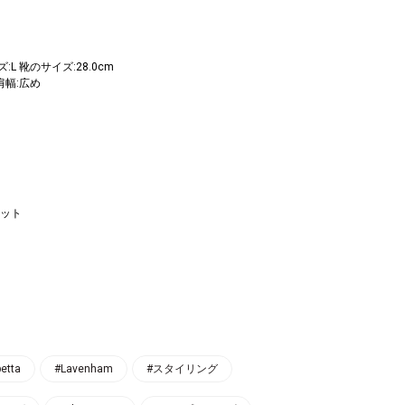
:L 靴のサイズ:28.0cm
 肩幅:広め
ット
petta
#Lavenham
#スタイリング