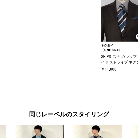
ネクタイ
〔ONE SIZE〕
SHIPS: スナゴ/レップ
イド ストライプ ネク
￥11,000
同じレーベルのスタイリング