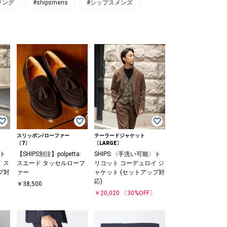
リング
#shipsmens
#シップスメンズ
スリッポン/ローファー
テーラードジャケット
〔7〕
〔LARGE〕
〉ト
【SHIPS別注】polpetta:
SHIPS:〈手洗い可能〉ト
 ス
スエード タッセルローフ
リコット コーデュロイ ジ
プ対
ァー
ャケット (セットアップ対
応)
￥38,500
〕
￥20,020
〔30%OFF〕