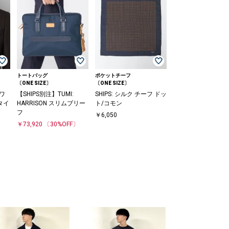
トートバッグ
ポケットチーフ
〔ONE SIZE〕
〔ONE SIZE〕
 ワ
【SHIPS別注】TUMI:
SHIPS: シルク チーフ ドッ
タイ
HARRISON スリムブリー
ト/コモン
フ
￥6,050
￥73,920
〔30%OFF〕