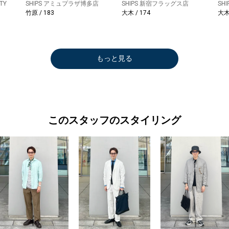
TY
SHIPS アミュプラザ博多店
SHIPS 新宿フラッグス店
SH
竹原 / 183
大木 / 174
大木 
もっと見る
このスタッフのスタイリング