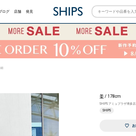
ブログ
店舗
発見
詳細
姜
/ 178cm
SHIPS アミュプラザ博多店
SHIPS
お