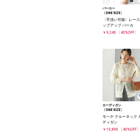
パーカー
〔ONE SIZE〕
〈手洗い可能〉レース
ップアップ パーカ
￥9,240
〔40%OFF〕
カーディガン
〔ONE SIZE〕
モヘヤ クルーネック 
ディガン
￥10,890
〔40%OFF