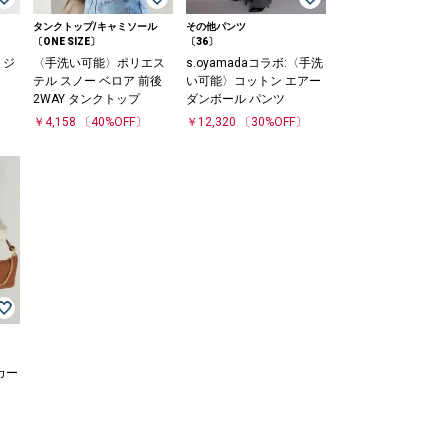
タンクトップ/キャミソール
その他パンツ
〔ONE SIZE〕
〔36〕
 ジ
〈手洗い可能〉ポリエス
s.oyamadaコラボ:〈手洗
テル スノー ベロア 前後
い可能〉コットン エアー
2WAY タンクトップ
ダンボール パンツ
￥4,158
〔40%OFF〕
￥12,320
〔30%OFF〕
カー
〕