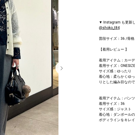
▼ Instagram も
@shoko_t84
普段サイズ：36 /骨
【着用レビュー 】
着用アイテム：カーデ
着用サイズ：ONESIZ
サイズ感：ゆったり
着心地：柔らかくゆっ
りとした編み目なので
着用アイテム：パンツ
着用サイズ：36
サイズ感：ジャスト
着心地：ダンボールの
ボディラインをキレイ