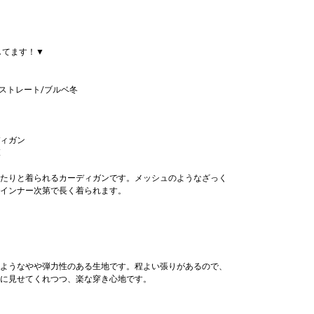
更新してます！▼
格ストレート/ブルベ冬
ィガン
E
たりと着られるカーディガンです。メッシュのようなざっく
インナー次第で長く着られます。
ようなやや弾力性のある生地です。程よい張りがあるので、
に見せてくれつつ、楽な穿き心地です。