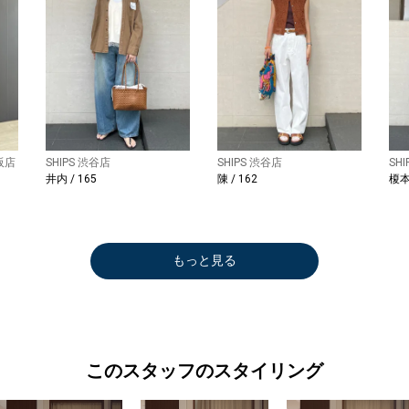
阪店
SHIPS 渋谷店
SHIPS 渋谷店
SH
井内 / 165
陳 / 162
榎本 
もっと見る
このスタッフのスタイリング