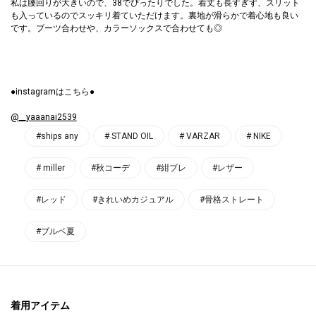
私は腰回りが大きいので、38でぴったりでした。着丈も長すぎず、スリット
も入っているのでスッキリ着ていただけます。裏地が滑らかで着心地も良い
です。ブーツ合わせや、カラーソックスで合わせても◎
●instagramはこちら●
@__yaaanai2539
#ships any
# STAND OIL
# VARZAR
# NIKE
# miller
#秋コーデ
#紺ブレ
#レザー
#レッド
#きれいめカジュアル
#骨格ストレート
#ブルベ夏
着用アイテム