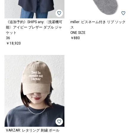
《追加予約》SHIPS any:〈洗濯機可
miller: ピスネーム付き リブ ソック
能〉アイビー ブレザー ダブル ジャ
ス
ケット
ONE SIZE
36
￥880
￥18,920
VARZAR: レタリング 刺繍 ボール