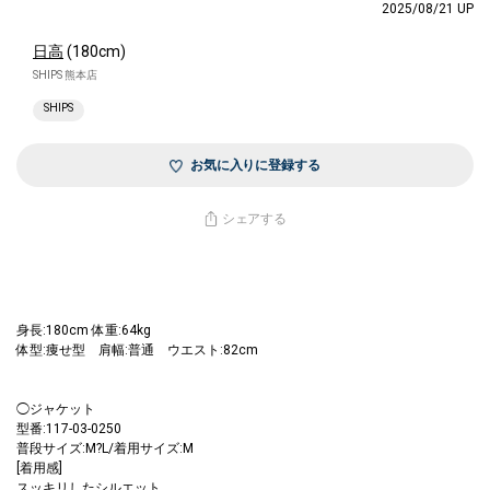
2025/08/21 UP
日高
(180cm)
SHIPS 熊本店
SHIPS
お気に入りに登録する
シェアする
身長:180cm 体重:64kg
体型:痩せ型 肩幅:普通 ウエスト:82cm
◯ジャケット
型番:117-03-0250
普段サイズ:M?L/着用サイズ:M
[着用感]
スッキリしたシルエット。