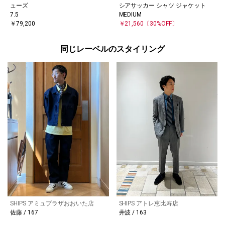
ューズ
シアサッカー シャツ ジャケット
7.5
MEDIUM
￥79,200
￥21,560
〔30%OFF〕
同じレーベルのスタイリング
SHIPS アミュプラザおおいた店
SHIPS アトレ恵比寿店
佐藤 / 167
井波 / 163