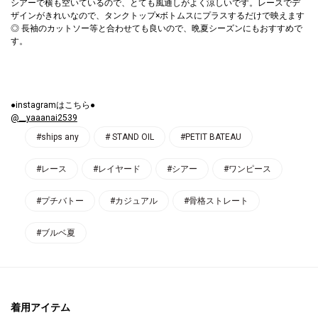
シアーで横も空いているので、とても風通しがよく涼しいです。レースでデ
ザインがきれいなので、タンクトップ×ボトムスにプラスするだけで映えます
◎ 長袖のカットソー等と合わせても良いので、晩夏シーズンにもおすすめで
す。
●instagramはこちら●
@__yaaanai2539
#ships any
# STAND OIL
#PETIT BATEAU
#レース
#レイヤード
#シアー
#ワンピース
#プチバトー
#カジュアル
#骨格ストレート
#ブルベ夏
着用アイテム