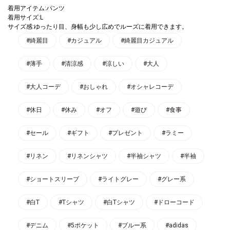
着用アイテム:パンツ
着用サイズ:L
サイズ感:ゆったり目、身幅も少し広めでルーズに着用できます。
#綺麗目
#カジュアル
#綺麗目カジュアル
#薄手
#清涼感
#涼しい
#大人
#大人コーデ
#おしゃれ
#オシャレコーデ
#休日
#休み
#オフ
#遊び
#食事
#セール
#ギフト
#プレゼント
#ラミー
#リネン
#リネンシャツ
#半袖シャツ
#半袖
#ショートスリーブ
#ライトグレー
#グレー系
#白T
#Tシャツ
#白Tシャツ
#ドローコード
#デニム
#5ポケット
#ブルー系
#adidas