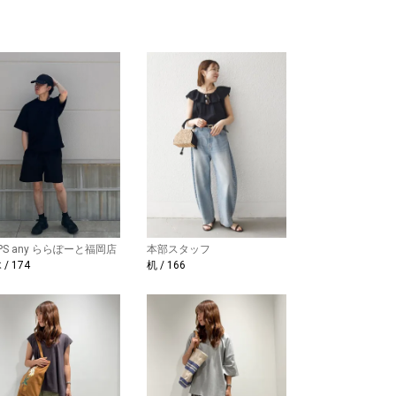
IPS any ららぽーと福岡店
本部スタッフ
/ 174
机 / 166