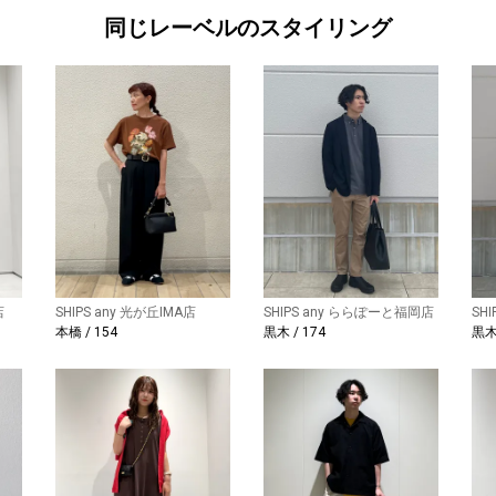
同じレーベルのスタイリング
店
SHIPS any 光が丘IMA店
SHIPS any ららぽーと福岡店
SH
本橋 / 154
黒木 / 174
黒木 