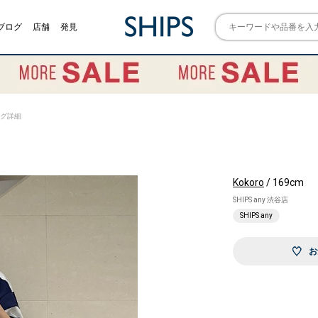
ブログ
店舗
発見
リング詳細
Kokoro
/ 169cm
SHIPS any 渋谷店
SHIPS any
お