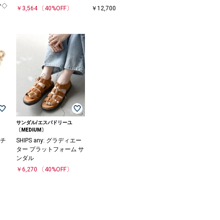
ツ◇
￥3,564
〔40%OFF〕
￥12,700
サンダル/エスパドリーユ
〔MEDIUM〕
モチ
SHIPS any: グラディエー
ター プラットフォーム サ
ンダル
￥6,270
〔40%OFF〕