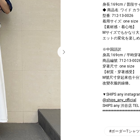
身長:169cm / 普段サ
◆ 商品名: ワイド カ
型番: 712-13-0026
着用サイズ: one size
【素材感・着心地】
Mサイズでもかなり大
エットの変化を楽しめ
※中国語訳
身高:169cm / 平時穿
商品編號: 712-13-002
穿著尺寸: one size
【材質・穿著感受】
M號尺寸穿起來也十分
改變衣服的線條。
▼SHIPS any inst
@ships_any_official
SHIPS any 渋谷店 TEL
************************
#ボーダーTシャツ