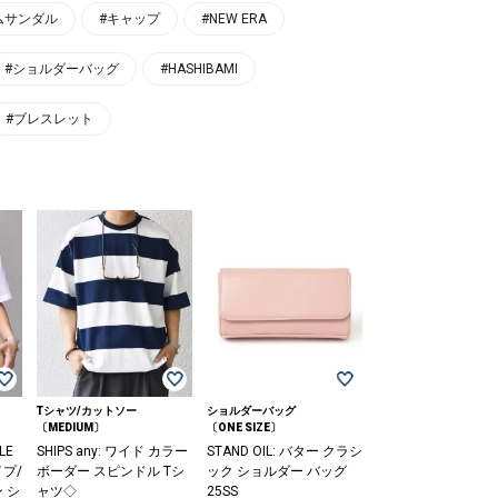
ムサンダル
#キャップ
#NEW ERA
#ショルダーバッグ
#HASHIBAMI
#ブレスレット
Tシャツ/カットソー
ショルダーバッグ
〔MEDIUM〕
〔ONE SIZE〕
LE
SHIPS any: ワイド カラー
STAND OIL: バター クラシ
プ/
ボーダー スピンドル Tシ
ック ショルダー バッグ
 シ
ャツ◇
25SS