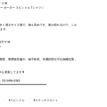
イズ:M
ラー ボーダー スピンドル Tシャツ◇
きく感るサイズ感で、袖も長めです。裾が絞れるので、シル
ます。
著尺寸:M
6
寬鬆，整體版型偏大、袖子較長。衣擺的部分可以抽繩拉緊，
agramも更新してます▼
：03-3496-0382
***************************************
#スピンドル
#ステッチスカート