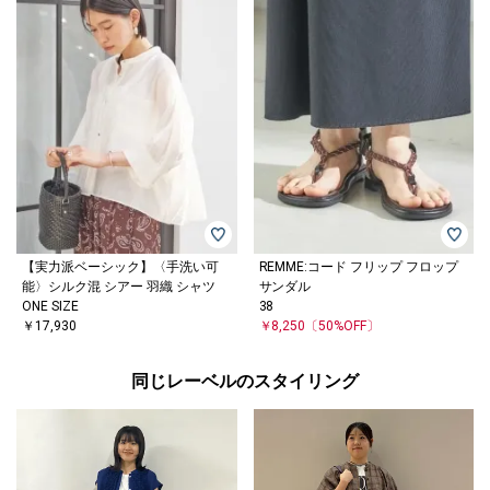
【実力派ベーシック】〈手洗い可
REMME:コード フリップ フロップ
能〉シルク混 シアー 羽織 シャツ
サンダル
ONE SIZE
38
￥17,930
￥8,250
〔50%OFF〕
同じレーベルのスタイリング