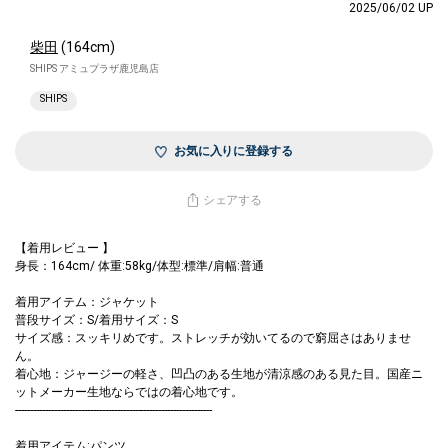
2025/06/02 UP
柴田
(164cm)
SHIPS アミュプラザ鹿児島店
SHIPS
お気に入りに登録する
シェアする
【着用レビュー 】
身長：164cm/ 体重:58kg/体型:標準/肩幅:普通
着用アイテム：ジャケット
普段サイズ：S/着用サイズ：S
サイズ感：スッキリめです。ストレッチが効いてるので窮屈さはありませ
ん。
着心地：ジャージーの軽さ、凹凸のある生地が清涼感のある見た目。国産ニ
ットメーカー生地ならではの着心地です。
------------------------------------------------------------------
着用アイテム:パンツ