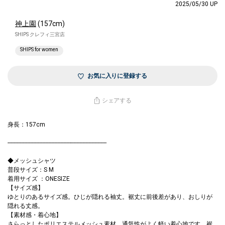
2025/05/30 UP
神上園
(157cm)
SHIPS クレフィ三宮店
SHIPS for women
お気に入りに登録する
シェアする
身長：157cm
------------------------------------------------------------------
◆メッシュシャツ
普段サイズ：S M
着用サイズ ：ONESIZE
【サイズ感】
ゆとりのあるサイズ感。ひじが隠れる袖丈。裾丈に前後差があり、おしりが
隠れる丈感。
【素材感・着心地】
さらっとしたポリエステルメッシュ素材。通気性がよく軽い着心地です。裾